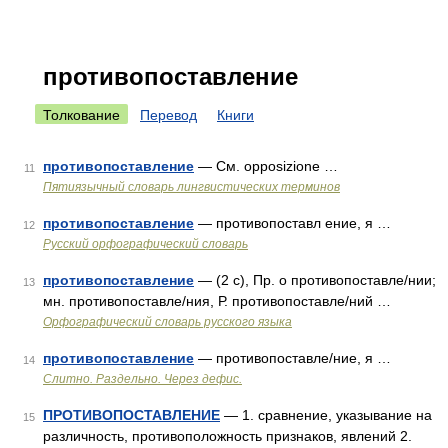
противопоставление
Толкование
Перевод
Книги
противопоставление
— См. opposizione …
11
Пятиязычный словарь лингвистических терминов
противопоставление
— противопоставл ение, я …
12
Русский орфографический словарь
противопоставление
— (2 с), Пр. о противопоставле/нии;
13
мн. противопоставле/ния, Р. противопоставле/ний …
Орфографический словарь русского языка
противопоставление
— противопоставле/ние, я …
14
Слитно. Раздельно. Через дефис.
ПРОТИВОПОСТАВЛЕНИЕ
— 1. сравнение, указывание на
15
различность, противоположность признаков, явлений 2.