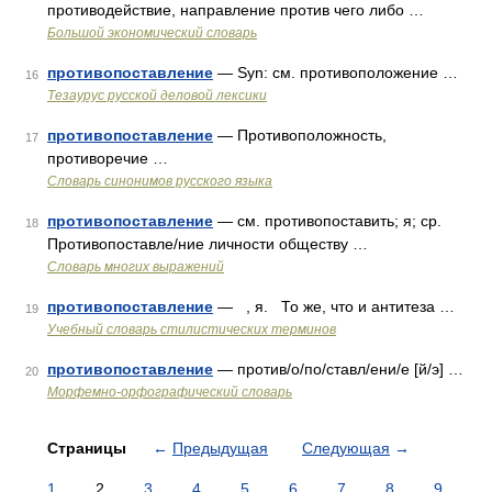
противодействие, направление против чего либо …
Большой экономический словарь
противопоставление
— Syn: см. противоположение …
16
Тезаурус русской деловой лексики
противопоставление
— Противоположность,
17
противоречие …
Словарь синонимов русского языка
противопоставление
— см. противопоставить; я; ср.
18
Противопоставле/ние личности обществу …
Словарь многих выражений
противопоставление
— , я. То же, что и антитеза …
19
Учебный словарь стилистических терминов
противопоставление
— против/о/по/ставл/ени/е [й/э] …
20
Морфемно-орфографический словарь
Страницы
←
Предыдущая
Следующая
→
1
2
3
4
5
6
7
8
9